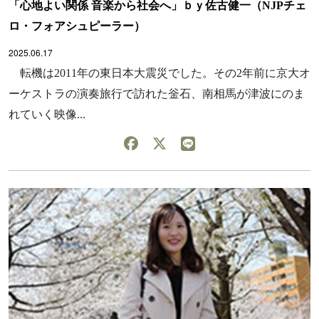
「心地よい関係 音楽から社会へ」ｂｙ佐古健一（NJPチェ
ロ・フォアシュピーラー）
2025.06.17
転機は2011年の東日本大震災でした。その2年前に京大オ
ーケストラの演奏旅行で訪れた釡石、南相馬が津波にのま
れていく映像...