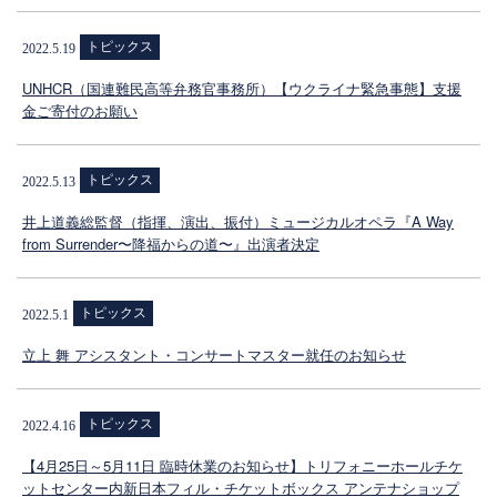
トピックス
2022.5.19
UNHCR（国連難民高等弁務官事務所）【ウクライナ緊急事態】支援
金ご寄付のお願い
トピックス
2022.5.13
井上道義総監督（指揮、演出、振付）ミュージカルオペラ『A Way
from Surrender〜降福からの道〜』出演者決定
トピックス
2022.5.1
立上 舞 アシスタント・コンサートマスター就任のお知らせ
トピックス
2022.4.16
【4月25日～5月11日 臨時休業のお知らせ】トリフォニーホールチケ
ットセンター内新日本フィル・チケットボックス アンテナショップ