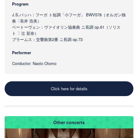
Program
J.S.バッハ：フーガ ト短調「⼩フーガ」 BWV578（オルガン独
奏︓⻑井 浩美）
ベートーヴェン：ヴァイオリン協奏曲 ニ⻑調 op.61（ソリス
ト︓ 辻 彩奈）
ブラームス：交響曲第2番 ニ⻑調 op.73
Performer
Conductor: Naoto Otomo
Click here for details
Other concerts