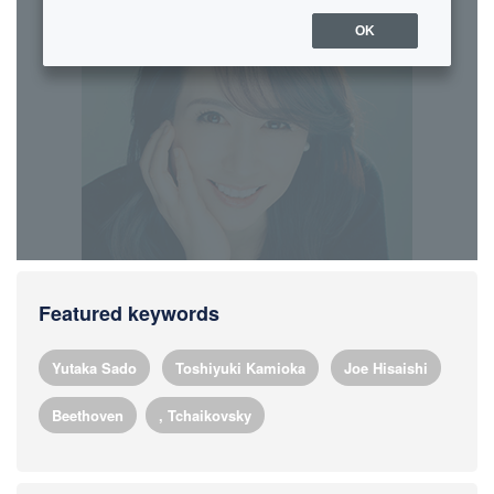
Featured keywords
​ ​
​ ​
​ ​
Yutaka Sado
Toshiyuki Kamioka
Joe Hisaishi
Beethoven
, Tchaikovsky