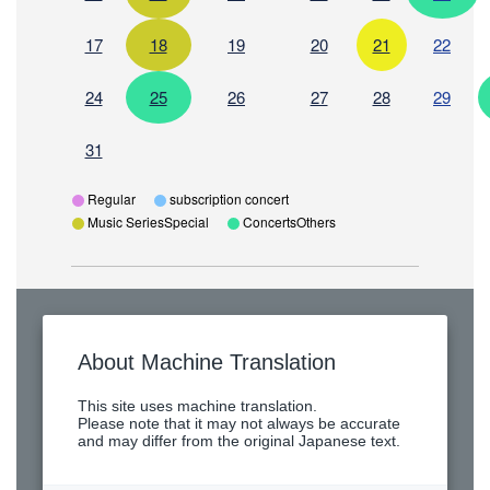
17
18
19
20
21
22
24
25
26
27
28
29
31
​ ​
​ ​
Regular
subscription concert
​ ​
Music SeriesSpecial
ConcertsOthers