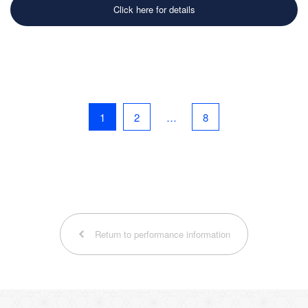
Click here for details
1
2
…
8
Return to performance information