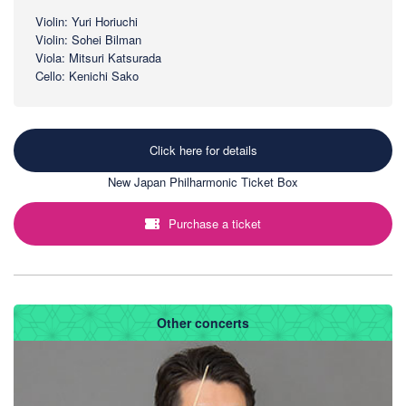
Violin: Yuri Horiuchi
Violin: Sohei Bilman
Viola: Mitsuri Katsurada
Cello: Kenichi Sako
Click here for details
New Japan Philharmonic Ticket Box
Purchase a ticket
Other concerts