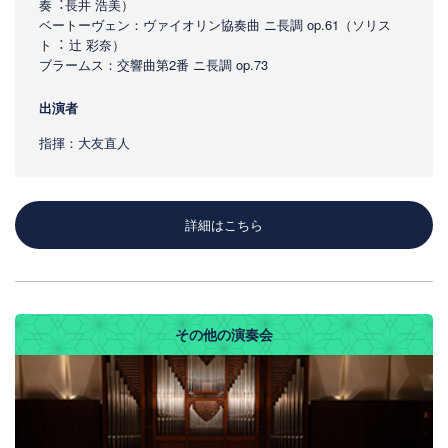
奏︓⻑井 浩美）
ベートーヴェン：ヴァイオリン協奏曲 ニ⻑調 op.61（ソリス
ト︓ 辻 彩奈）
ブラームス：交響曲第2番 ニ⻑調 op.73
出演者
指揮：大友直人
詳細はこちら
その他の演奏会