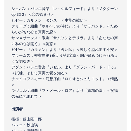
ショパン：バレエ音楽『レ・シルフィード』より「ノクターン
op.32-2」＜恋の始まり＞
ビゼー：カルメン ダンス ＜本能の戦い＞
グリーグ：組曲『ホルベアの時代』より「サラバンド」＜ため
らいがちな心と真実の恋＞
サン＝サーンス：歌劇『サムソンとデリラ』より「あなたの声
に私の心は開く」＜誘惑＞
ビゼー：『カルメン』より「占い師」＜激しく溢れ出す不安＞
ブラームス：交響曲第3番より第3楽章＜胸が締めつけられるよ
うな切なさ＞
アダン：バレエ音楽『ジゼル』より「グラン・パ・ド・ドゥ」
＜試練、そして真実の愛を知る＞
チャイコフスキー：幻想序曲『ロミオとジュリエット』＜情熱
＞
ラヴェル：組曲『マ・メール・ロア』より「妖精の園」＜祝福
の光に包まれて＞
出演者
指揮：碇山隆一郎
バレエ：秋山瑛
バレエ：渡部義紀