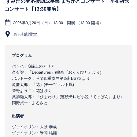
すみだの夢応援助成事業 まちかどコンサート 平和祈念
コンサート【13:30開演】
2026年9月20日（日） 13:30 開演 （13:00 開場）
東京都慰霊堂
プログラム
バッハ：G線上のアリア
久石譲：「Departures」(映画『おくりびと』より)
バルトーク：弦楽四重奏曲第2番 BB75 より
滝廉太郎：「花」(モーツァルト風)
菅野ようこ：花は咲く
葉加瀬太郎：「ひまわり」(連続テレビ小説『てっぱん』より)
岡野貞一：ふるさと
出演者
ヴァイオリン：大腰 泰成
ヴァイオリン：米岡 結姫