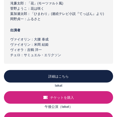
滝廉太郎：「花」(モーツァルト風)
菅野ようこ：花は咲く
葉加瀬太郎：「ひまわり」(連続テレビ小説『てっぱん』より)
岡野貞一：ふるさと
出演者
ヴァイオリン：大腰 泰成
ヴァイオリン：米岡 結姫
ヴィオラ：吉鶴 洋一
チェロ：サミュエル・エリクソン
詳細はこちら
teket
チケットを購入
午後公演（teket）