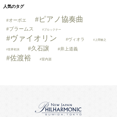
人気のタグ
ピアノ協奏曲
オーボエ
ブラームス
ブルックナー
ヴァイオリン
ヴィオラ
上岡敏之
久石譲
井上道義
世界初演
佐渡裕
室内楽