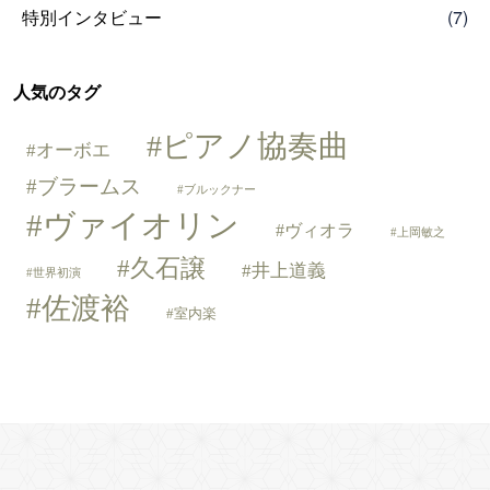
特別インタビュー
(7)
人気のタグ
ピアノ協奏曲
オーボエ
ブラームス
ブルックナー
ヴァイオリン
ヴィオラ
上岡敏之
久石譲
井上道義
世界初演
佐渡裕
室内楽