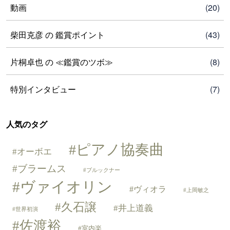
動画
(20)
柴田克彦 の 鑑賞ポイント
(43)
片桐卓也 の ≪鑑賞のツボ≫
(8)
特別インタビュー
(7)
人気のタグ
ピアノ協奏曲
オーボエ
ブラームス
ブルックナー
ヴァイオリン
ヴィオラ
上岡敏之
久石譲
井上道義
世界初演
佐渡裕
室内楽