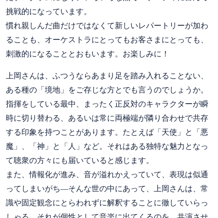
挑戦的になっています。
慣れ親しんだ曲だけではなくて新しいレパートリーが加わ
ることも、オーケストラにとってもお客さまにとっても、
刺激的になることとおもいます。お楽しみに！
上岡さんは、ふつうならあまり足を踏み入れることない、
ある種の「境地」をご存じな方とでも言うのでしょうか。
指揮をしている最中、まったく正反対のキャラクターが瞬
時に切り替わる、あるいは常に両極端が隣り合わせで共存
する印象を持つことがあります。たとえば「天使」と「悪
魔」、「神」と「人」など。それはある独特な魅力となっ
て聴衆の方々にも届いていると感じます。
また、情報化が進み、音が溢れかえっていて、表現は似通
ってしまいがち―そんな世の中にあって、上岡さんは、常
識や固定観念にとらわれずに解釈することに徹していらっ
しゃる。それが個性として音楽に出てくるのを、共演させ