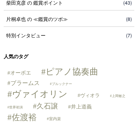
柴田克彦 の 鑑賞ポイント
(43)
片桐卓也 の ≪鑑賞のツボ≫
(8)
特別インタビュー
(7)
人気のタグ
ピアノ協奏曲
オーボエ
ブラームス
ブルックナー
ヴァイオリン
ヴィオラ
上岡敏之
久石譲
井上道義
世界初演
佐渡裕
室内楽