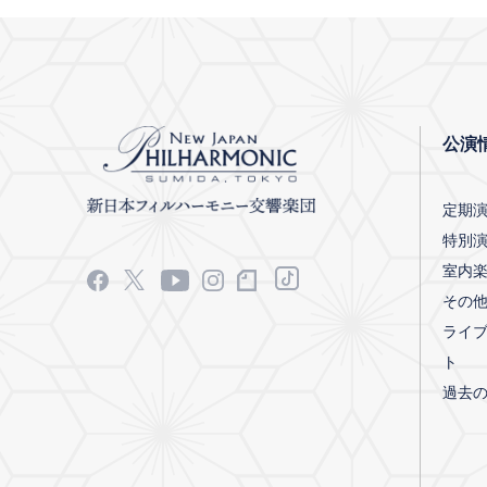
公演
定期
特別
室内
その
ライ
ト
過去