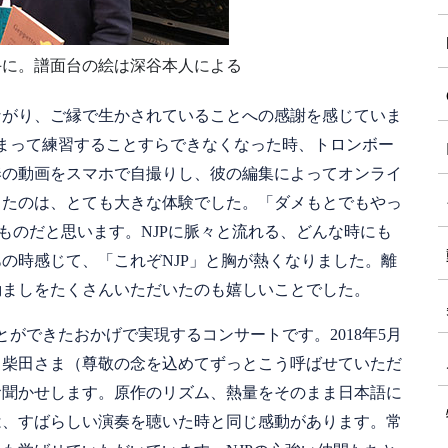
手に。譜面台の絵は深谷本人による
ながり、ご縁で生かされていることへの感謝を感じていま
まって練習することすらできなくなった時、トロンボー
奏の動画をスマホで自撮りし、彼の編集によってオンライ
きたのは、とても大きな体験でした。「ダメもとでもやっ
ものだと思います。NJPに脈々と流れる、どんな時にも
の時感じて、「これぞNJP」と胸が熱くなりました。離
励ましをたくさんいただいたのも嬉しいことでした。
ができたおかげで実現するコンサートです。2018年5月
、柴田さま（尊敬の念を込めてずっとこう呼ばせていただ
お聞かせします。原作のリズム、熱量をそのまま日本語に
は、すばらしい演奏を聴いた時と同じ感動があります。常