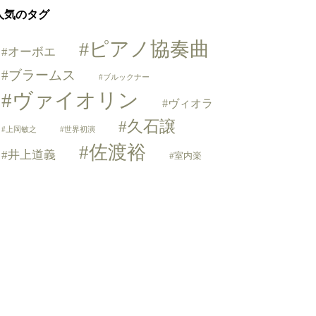
人気のタグ
ピアノ協奏曲
オーボエ
ブラームス
ブルックナー
ヴァイオリン
ヴィオラ
久石譲
上岡敏之
世界初演
佐渡裕
井上道義
室内楽