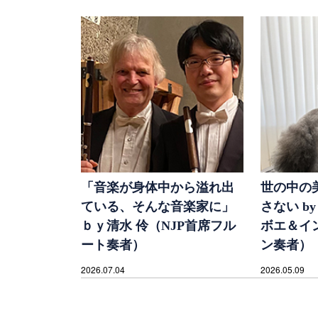
「音楽が身体中から溢れ出
世の中の
ている、そんな音楽家に」
さない by
ｂｙ清水 伶（NJP首席フル
ボエ＆イ
ート奏者）
ン奏者）
2026.07.04
2026.05.09