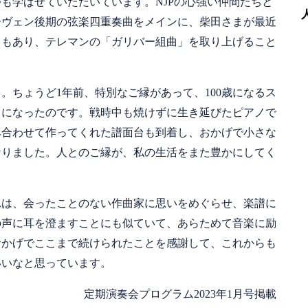
も学ばせていただいています。NJPの心強い仲間たちと
ーヴェン後期の弦楽四重奏曲をメインに、柴田さまが最近
ともあり、テレマンの「ガリバー組曲」を取り上げること
。ちょうど1年前、特別なご縁があって、100歳になるス
とになったのです。戦時中も焼けずに生き延びたピアノで
み合わせて作ってくれた譜面台も到着し、おかげで小さな
なりました。人とのご縁が、私の生活をまた豊かにしてく
れは、会ったことのない作曲家に思いをめぐらせ、楽譜に
の声に耳を澄ますことにも似ていて、あらためて音楽に励
おかげでここまで続けられたことを感謝して、これからも
いいなと思っています。
定期演奏会プログラム2023年1月号掲載