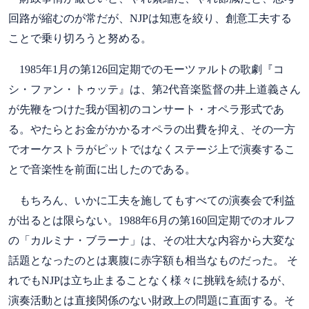
回路が縮むのが常だが、NJPは知恵を絞り、創意工夫する
ことで乗り切ろうと努める。
1985年1月の第126回定期でのモーツァルトの歌劇『コ
シ・ファン・トゥッテ』は、第2代音楽監督の井上道義さん
が先鞭をつけた我が国初のコンサート・オペラ形式であ
る。やたらとお金がかかるオペラの出費を抑え、その一方
でオーケストラがピットではなくステージ上で演奏するこ
とで音楽性を前面に出したのである。
もちろん、いかに工夫を施してもすべての演奏会で利益
が出るとは限らない。1988年6月の第160回定期でのオルフ
の「カルミナ・ブラーナ」は、その壮大な内容から大変な
話題となったのとは裏腹に赤字額も相当なものだった。 そ
れでもNJPは立ち止まることなく様々に挑戦を続けるが、
演奏活動とは直接関係のない財政上の問題に直面する。そ