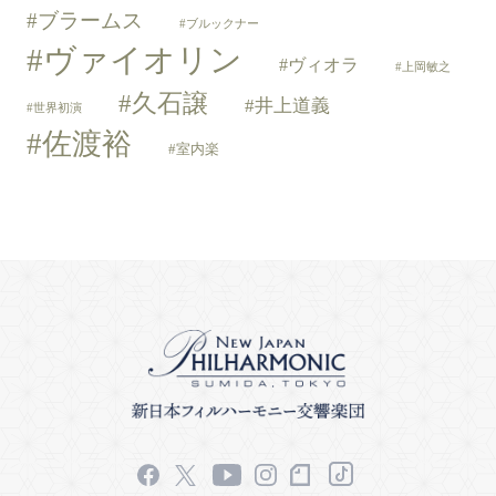
ブラームス
ブルックナー
ヴァイオリン
ヴィオラ
上岡敏之
久石譲
井上道義
世界初演
佐渡裕
室内楽