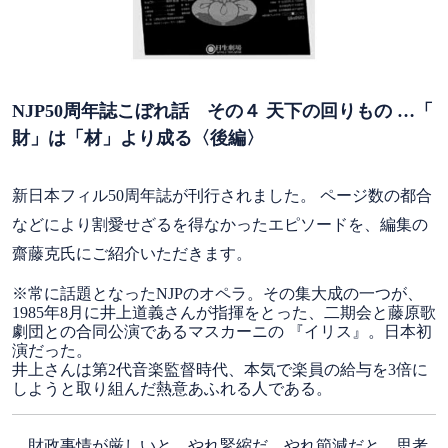
NJP50周年誌こぼれ話 その４ 天下の回りもの …「
財」は「材」より成る〈後編〉
新日本フィル50周年誌が刊行されました。 ページ数の都合
などにより割愛せざるを得なかったエピソードを、編集の
齋藤克氏にご紹介いただきます。
※常に話題となったNJPのオペラ。その集大成の一つが、
1985年8月に井上道義さんが指揮をとった、二期会と藤原歌
劇団との合同公演であるマスカーニの 『イリス』。日本初
演だった。
井上さんは第2代音楽監督時代、本気で楽員の給与を3倍に
しようと取り組んだ熱意あふれる人である。
財政事情が厳しいと、やれ緊縮だ、やれ節減だと、思考