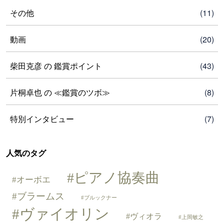
その他
(11)
動画
(20)
柴田克彦 の 鑑賞ポイント
(43)
片桐卓也 の ≪鑑賞のツボ≫
(8)
特別インタビュー
(7)
人気のタグ
ピアノ協奏曲
オーボエ
ブラームス
ブルックナー
ヴァイオリン
ヴィオラ
上岡敏之