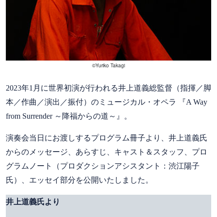
©Yuriko Takagi
2023年1月に世界初演が行われる井上道義総監督（指揮／脚
本／作曲／演出／振付）のミュージカル・オペラ 『A Way
from Surrender ～降福からの道～』。
演奏会当日にお渡しするプログラム冊子より、井上道義氏
からのメッセージ、あらすじ、キャスト＆スタッフ、プロ
グラムノート（プロダクションアシスタント：渋江陽子
氏）、エッセイ部分を公開いたしました。
井上道義氏より