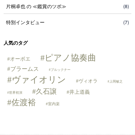
片桐卓也 の ≪鑑賞のツボ≫
(8)
特別インタビュー
(7)
人気のタグ
ピアノ協奏曲
オーボエ
ブラームス
ブルックナー
ヴァイオリン
ヴィオラ
上岡敏之
久石譲
井上道義
世界初演
佐渡裕
室内楽