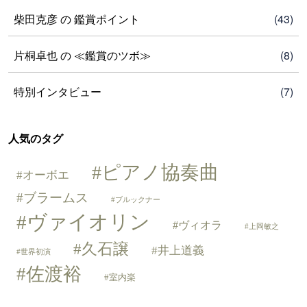
柴田克彦 の 鑑賞ポイント
(43)
片桐卓也 の ≪鑑賞のツボ≫
(8)
特別インタビュー
(7)
人気のタグ
ピアノ協奏曲
オーボエ
ブラームス
ブルックナー
ヴァイオリン
ヴィオラ
上岡敏之
久石譲
井上道義
世界初演
佐渡裕
室内楽