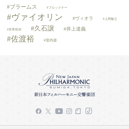
ブラームス
ブルックナー
ヴァイオリン
ヴィオラ
上岡敏之
久石譲
井上道義
世界初演
佐渡裕
室内楽