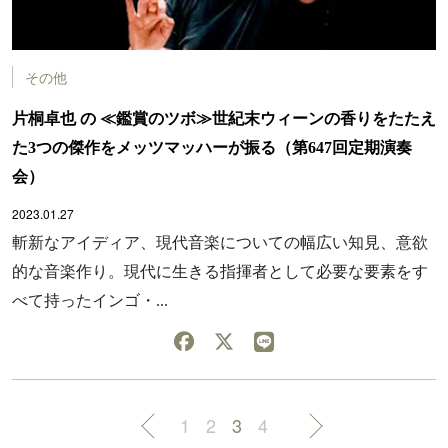
その他
片桐卓也 の ≪鑑賞のツボ≫世紀末ウィーンの香りをたたえ
た3つの傑作をメッツマッハーが振る（第647回定期演奏
会）
2023.01.27
斬新なアイディア、現代音楽についての幅広い知見、意欲
的な音楽作り。現代に生きる指揮者として必要な要素をす
べて持ったインゴ・...
1
2
3
4