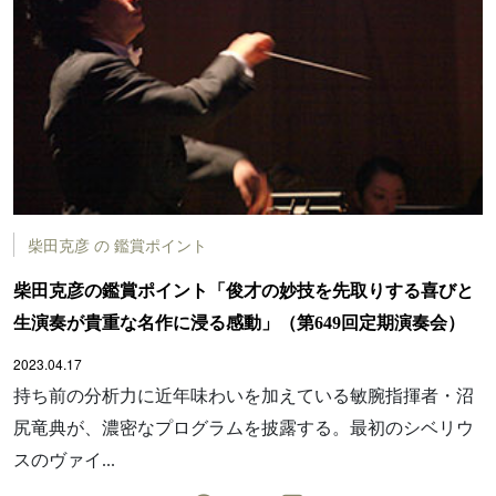
柴田克彦 の 鑑賞ポイント
柴田克彦の鑑賞ポイント「俊才の妙技を先取りする喜びと
生演奏が貴重な名作に浸る感動」（第649回定期演奏会）
2023.04.17
持ち前の分析力に近年味わいを加えている敏腕指揮者・沼
尻竜典が、濃密なプログラムを披露する。最初のシベリウ
スのヴァイ...